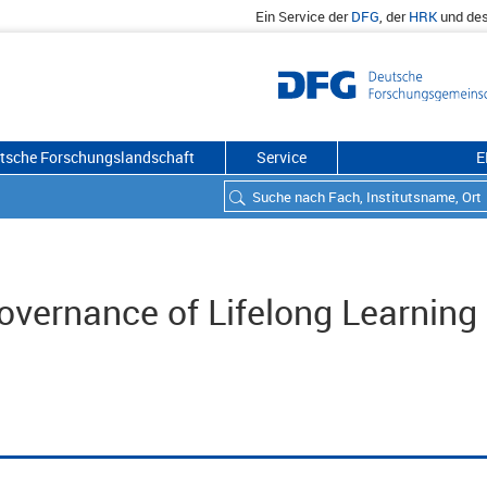
Ein Service der
DFG
, der
HRK
und de
utsche Forschungslandschaft
Service
E
overnance of Lifelong Learning