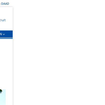
s
DAAD
N