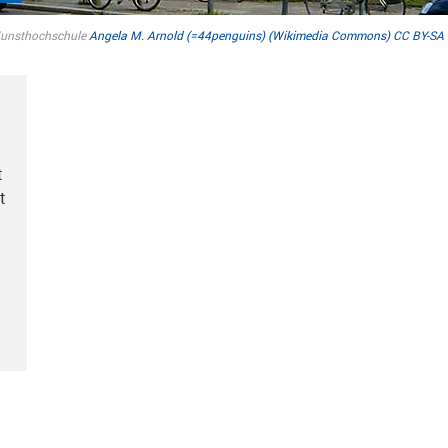
Kunsthochschule
Angela M. Arnold (=44penguins) (Wikimedia Commons)
CC BY-SA 
t
t