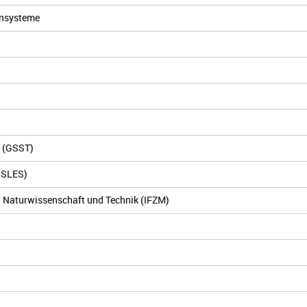
ensysteme
k (GSST)
(GSLES)
n Naturwissenschaft und Technik (IFZM)