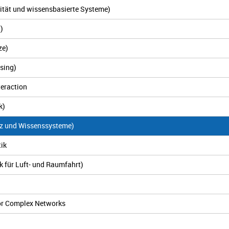
xität und wissensbasierte Systeme)
)
ze)
ssing)
teraction
k)
enz und Wissenssysteme)
tik
ik für Luft- und Raumfahrt)
for Complex Networks