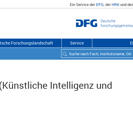
Ein Service der
DFG
, der
HRK
und de
utsche Forschungslandschaft
Service
E
 (Künstliche Intelligenz und