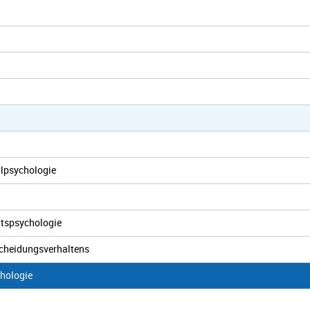
alpsychologie
itspsychologie
scheidungsverhaltens
chologie