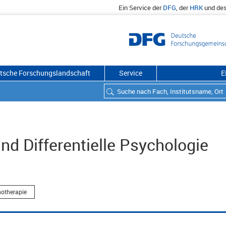
Ein Service der
DFG
, der
HRK
und de
utsche Forschungslandschaft
Service
E
nd Differentielle Psychologie
hotherapie