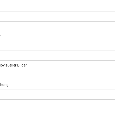
e
ovisueller Bilder
chung