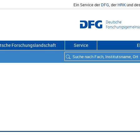
Ein Service der
DFG
, der
HRK
und de
utsche Forschungslandschaft
Service
E