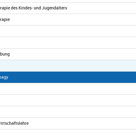
erapie des Kindes- und Jugendalters
rapie
ebung
hagy
irtschaftslehre