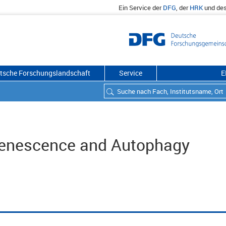
Ein Service der
DFG
, der
HRK
und de
utsche Forschungslandschaft
Service
E
Senescence and Autophagy