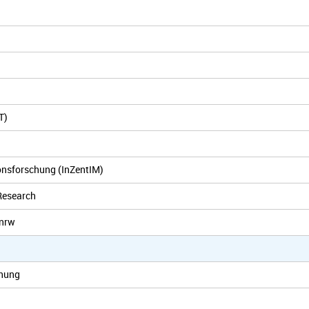
T)
ionsforschung (InZentIM)
Research
.nrw
chung