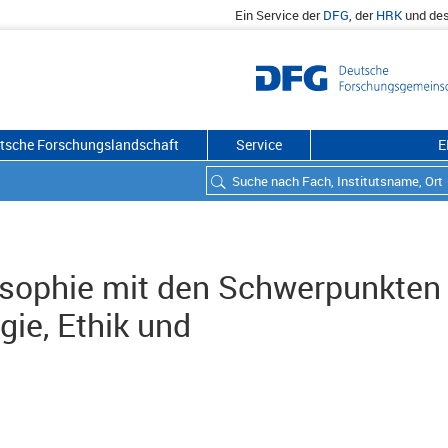
Ein Service der
DFG
, der
HRK
und de
utsche Forschungslandschaft
Service
E
losophie mit den Schwerpunkten
ie, Ethik und