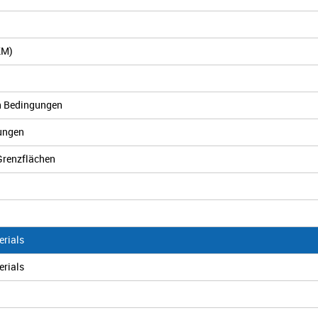
KM)
en Bedingungen
ungen
Grenzflächen
erials
erials