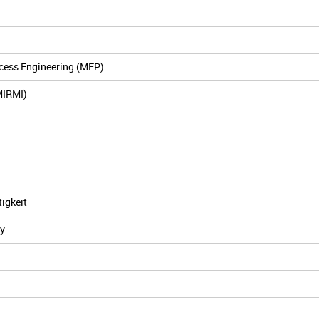
ocess Engineering (MEP)
MIRMI)
igkeit
gy