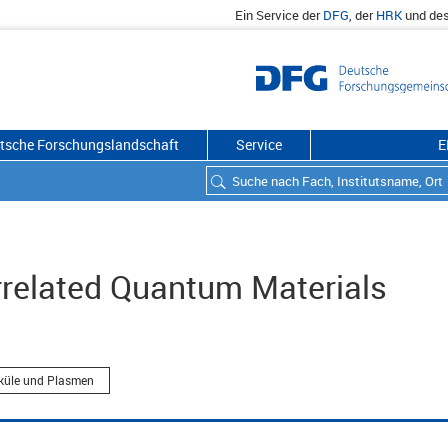
Ein Service der
DFG
, der
HRK
und de
utsche Forschungslandschaft
Service
E
rrelated Quantum Materials
eküle und Plasmen