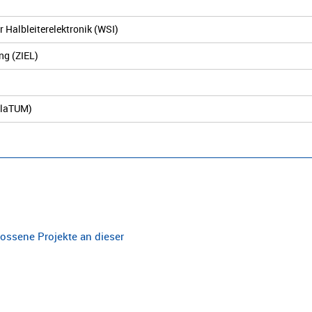
r Halbleiterelektronik (WSI)
ng (ZIEL)
nslaTUM)
ossene Projekte an dieser