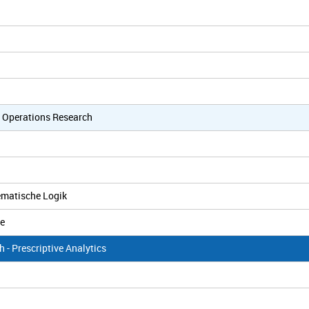
d Operations Research
ematische Logik
re
 - Prescriptive Analytics