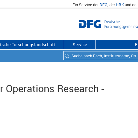
Ein Service der
DFG
, der
HRK
und de
utsche Forschungslandschaft
Service
E
ür Operations Research -