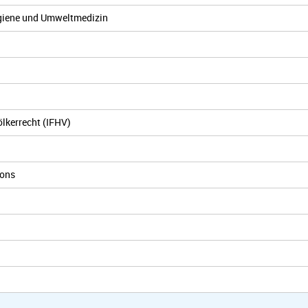
hygiene und Umweltmedizin
ölkerrecht (IFHV)
ions