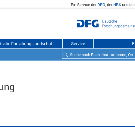
Ein Service der
DFG
, der
HRK
und de
utsche Forschungslandschaft
Service
E
lung