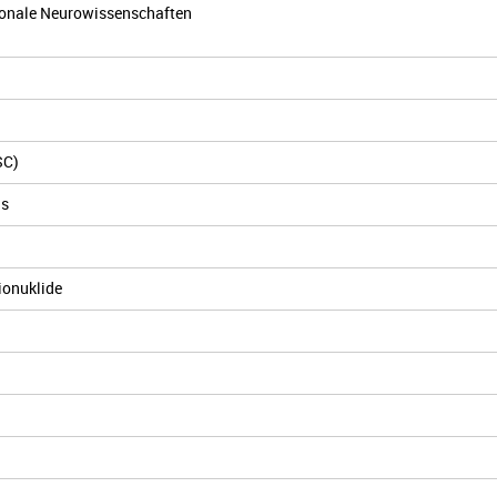
ionale Neurowissenschaften
SC)
ns
ionuklide