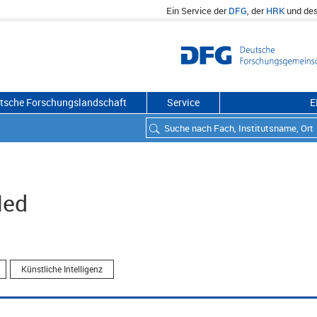
Ein Service der
DFG
, der
HRK
und de
utsche Forschungslandschaft
Service
E
Med
Künstliche Intelligenz