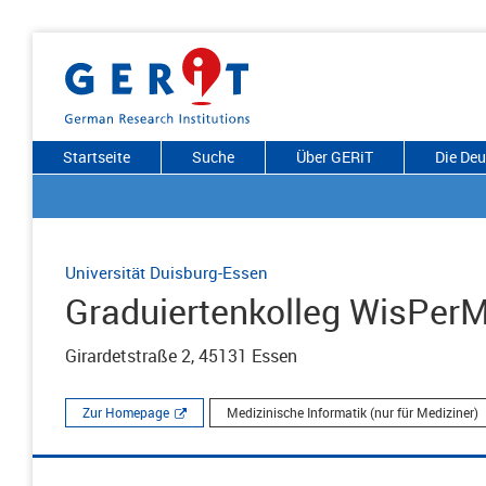
Startseite
Suche
Über GERiT
Die De
Universität Duisburg-Essen
Graduiertenkolleg WisPer
Girardetstraße 2, 45131 Essen
Zur Homepage
Medizinische Informatik (nur für Mediziner)