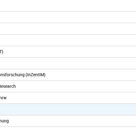
T)
ionsforschung (InZentIM)
Research
.nrw
chung