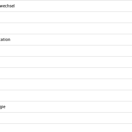
fwechsel
tation
gie