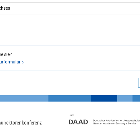
chses
e sie?
urformular