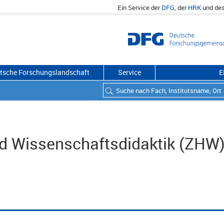
Ein Service der
DFG
, der
HRK
und de
utsche Forschungslandschaft
Service
E
d Wissenschaftsdidaktik (ZHW