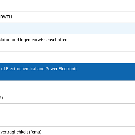
er RWTH
Natur- und Ingenieurwissenschaften
on of Electrochemical and Power Electronic
S)
erträglichkeit (femu)