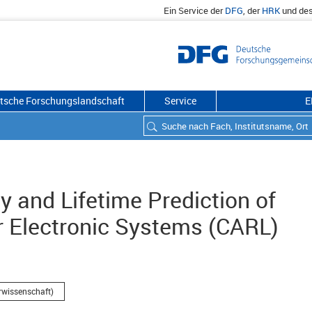
Ein Service der
DFG
, der
HRK
und de
utsche Forschungslandschaft
Service
E
ty and Lifetime Prediction of
 Electronic Systems (CARL)
rwissenschaft)