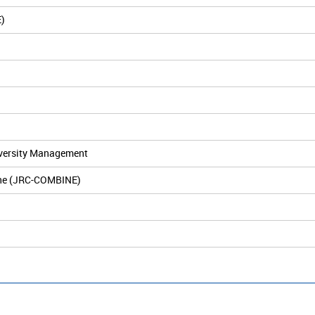
E)
iversity Management
ine (JRC-COMBINE)