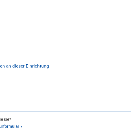
n an dieser Einrichtung
e sie?
urformular