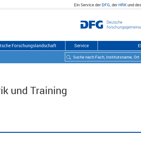
Ein Service der
DFG
, der
HRK
und de
utsche Forschungslandschaft
Service
E
ik und Training