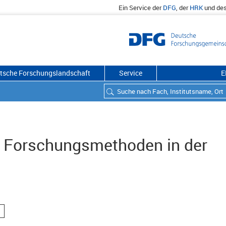
Ein Service der
DFG
, der
HRK
und de
utsche Forschungslandschaft
Service
E
 Forschungsmethoden in der