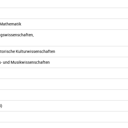
d Mathematik
ungswissenschaften,
storische Kulturwissenschaften
ns- und Musikwissenschaften
B)