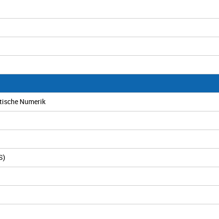
stische Numerik
S)