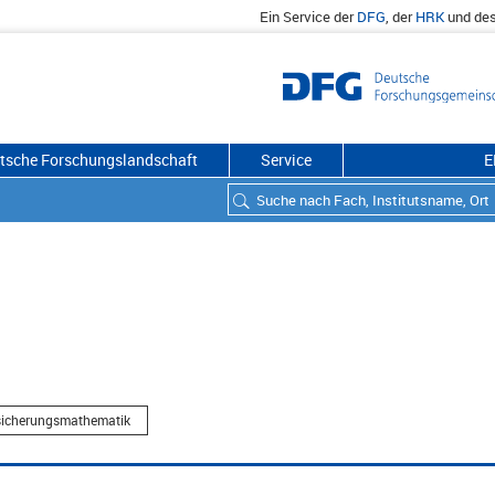
Ein Service der
DFG
, der
HRK
und de
utsche Forschungslandschaft
Service
E
rsicherungsmathematik