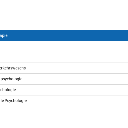
apie
Verkehrswesens
npsychologie
ychologie
lle Psychologie