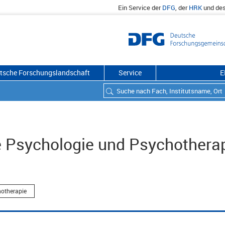
Ein Service der
DFG
, der
HRK
und de
utsche Forschungslandschaft
Service
E
he Psychologie und Psychothera
hotherapie