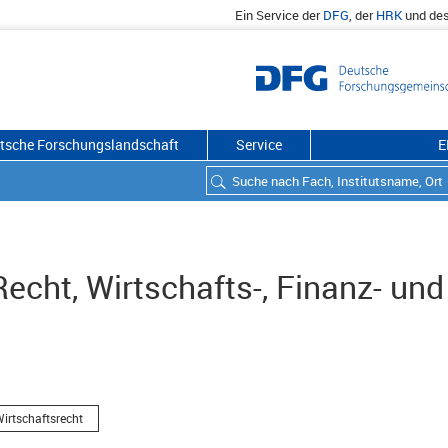
Ein Service der
DFG
, der
HRK
und de
utsche Forschungslandschaft
Service
E
Recht, Wirtschafts-, Finanz- und
irtschaftsrecht