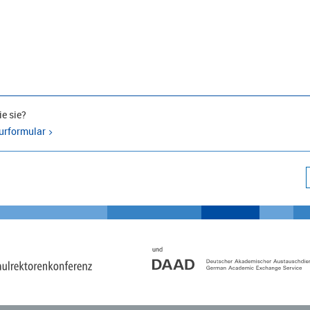
e sie?
urformular