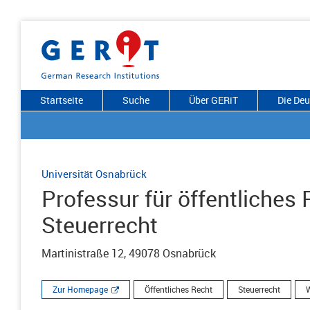
Startseite
Suche
Über GERiT
Die De
Universität Osnabrück
Professur für öffentliches 
Steuerrecht
Martinistraße 12, 49078 Osnabrück
Zur Homepage
Öffentliches Recht
Steuerrecht
W