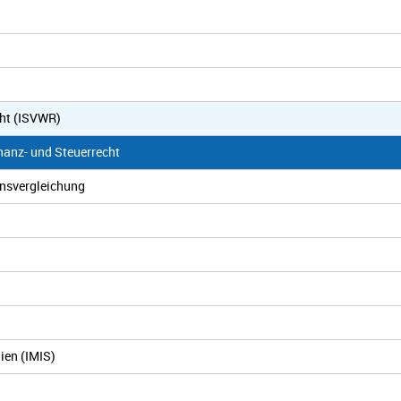
cht (ISVWR)
inanz- und Steuerrecht
ensvergleichung
dien (IMIS)