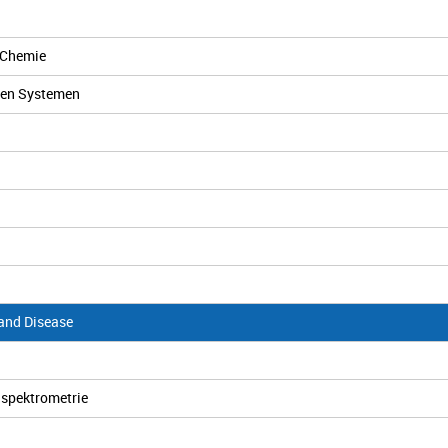
 Chemie
hen Systemen
and Disease
nspektrometrie