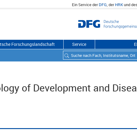
Ein Service der
DFG
, der
HRK
und de
utsche Forschungslandschaft
Service
E
ology of Development and Dise