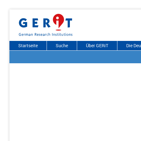
Startseite
Suche
Über GERiT
Die De