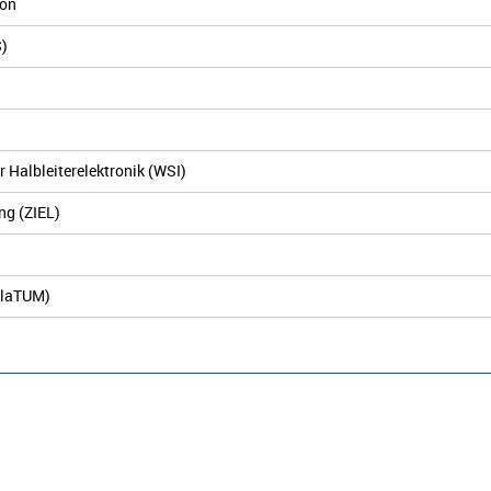
ion
S)
r Halbleiterelektronik (WSI)
ng (ZIEL)
nslaTUM)