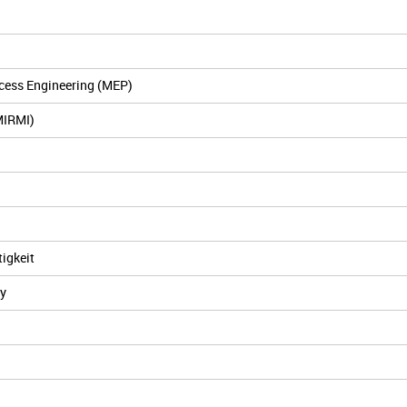
ocess Engineering (MEP)
MIRMI)
igkeit
gy