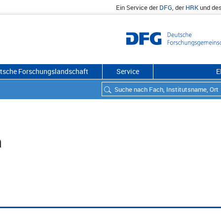
Ein Service der
DFG
, der
HRK
und de
utsche Forschungslandschaft
Service
E
h