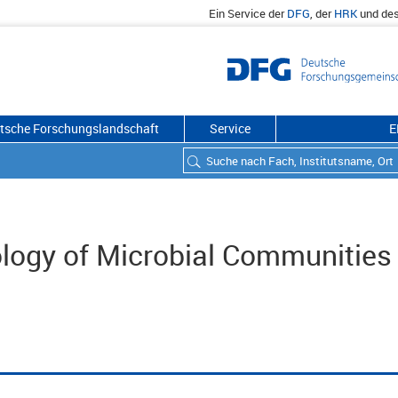
Ein Service der
DFG
, der
HRK
und de
utsche Forschungslandschaft
Service
E
logy of Microbial Communities