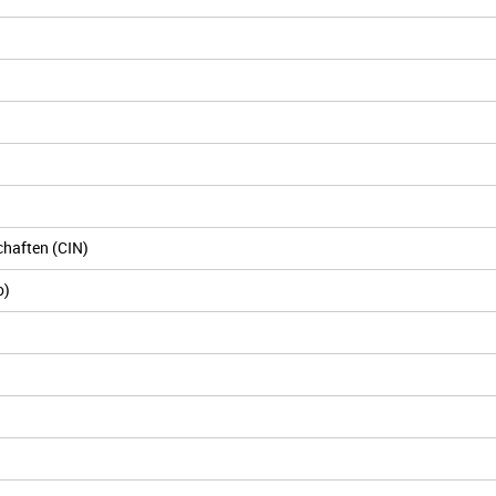
chaften (CIN)
o)