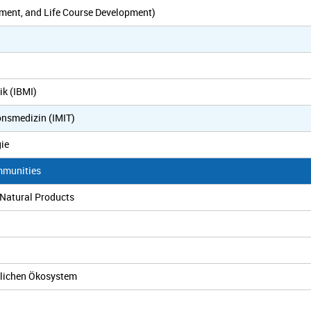
ment, and Life Course Development)
ik (IBMI)
ionsmedizin (IMIT)
gie
mmunities
 Natural Products
nzlichen Ökosystem