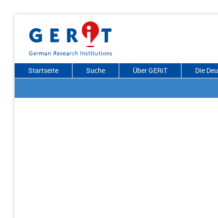
Startseite
Suche
Über GERiT
Die De