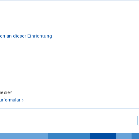
n an dieser Einrichtung
e sie?
urformular