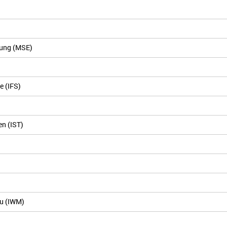
lung (MSE)
e (IFS)
en (IST)
au (IWM)