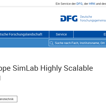
Ein Service der
DFG
, der
HRK
und de
utsche Forschungslandschaft
Service
E
pe SimLab Highly Scalable
g
enstechnik