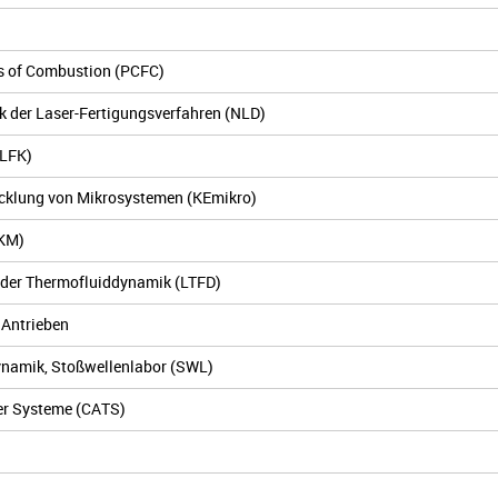
s of Combustion (PCFC)
k der Laser-Fertigungsverfahren (NLD)
(LFK)
icklung von Mikrosystemen (KEmikro)
(KM)
 der Thermofluiddynamik (LTFD)
 Antrieben
ynamik, Stoßwellenlabor (SWL)
er Systeme (CATS)