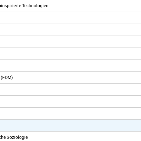
oinspirierte Technologien
g (FDM)
che Soziologie