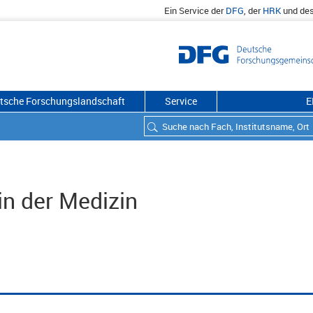
Ein Service der
DFG
, der
HRK
und de
utsche Forschungslandschaft
Service
E
in der Medizin