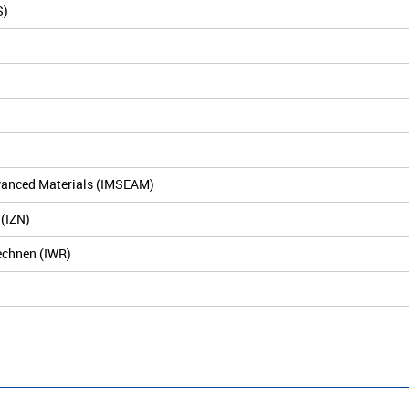
S)
dvanced Materials (IMSEAM)
 (IZN)
Rechnen (IWR)