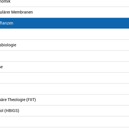
enomik
lulärer Membranen
flanzen
sbiologie
se
äre Theologie (FIIT)
ool (HBIGS)