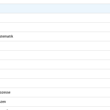
stematik
rozesse
nzen