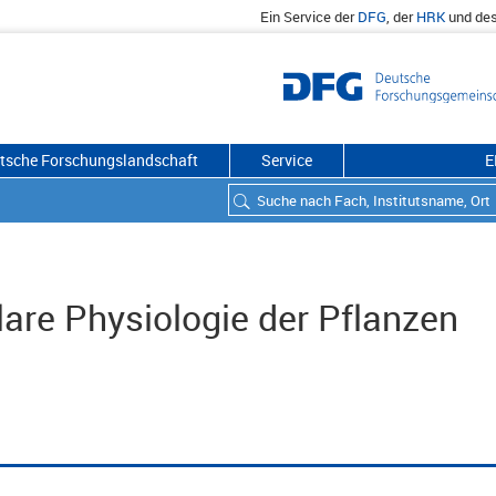
Ein Service der
DFG
, der
HRK
und de
utsche Forschungslandschaft
Service
E
re Physiologie der Pflanzen