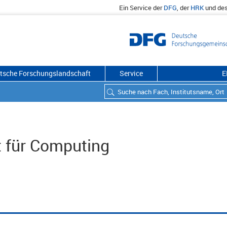
Ein Service der
DFG
, der
HRK
und de
utsche Forschungslandschaft
Service
E
 für Computing