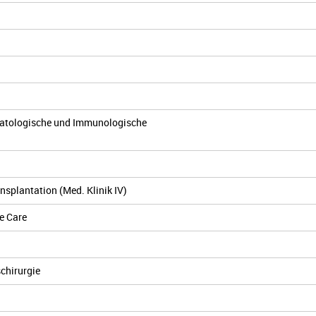
umatologische und Immunologische
splantation (Med. Klinik IV)
te Care
schirurgie