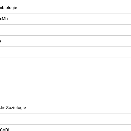
embiologie
ExMI)
n
che Soziologie
MCAR)