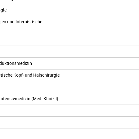
ogie
gen und Internistische
oduktionsmedizin
stische Kopf- und Halschirurgie
Intensivmedizin (Med. Klinik I)