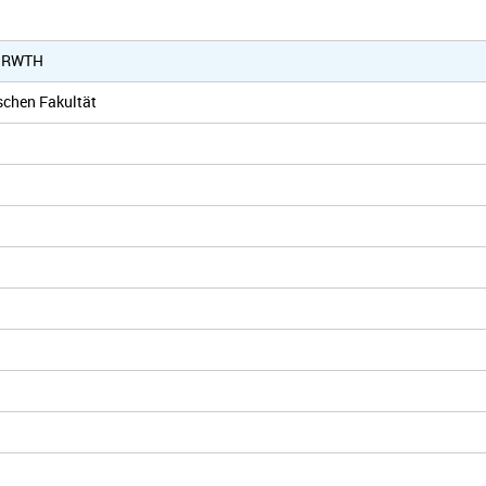
er RWTH
schen Fakultät