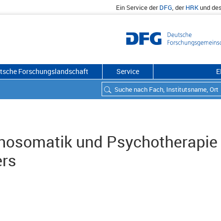
Ein Service der
DFG
, der
HRK
und de
utsche Forschungslandschaft
Service
E
ychosomatik und Psychotherapie
ers