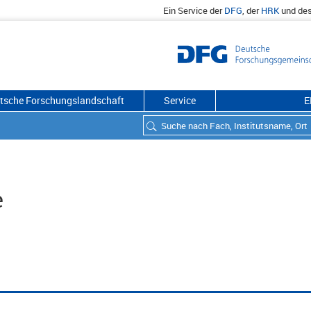
Ein Service der
DFG
, der
HRK
und de
utsche Forschungslandschaft
Service
E
e