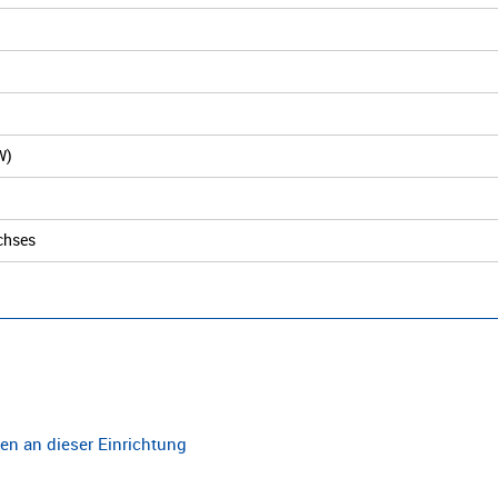
W)
chses
n an dieser Einrichtung