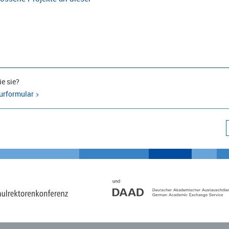
e sie?
urformular