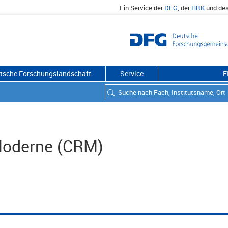
Ein Service der
DFG
, der
HRK
und de
utsche Forschungslandschaft
Service
E
 Moderne (CRM)