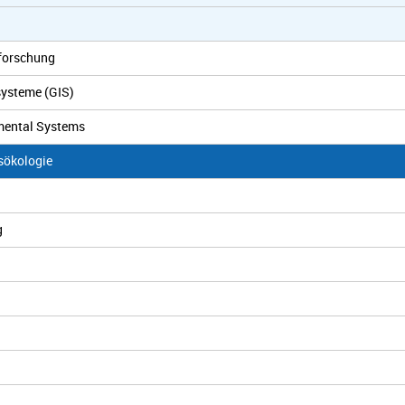
forschung
systeme (GIS)
mental Systems
sökologie
g