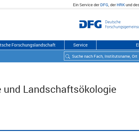
Ein Service der
DFG
, der
HRK
und de
utsche Forschungslandschaft
Service
E
e und Landschaftsökologie