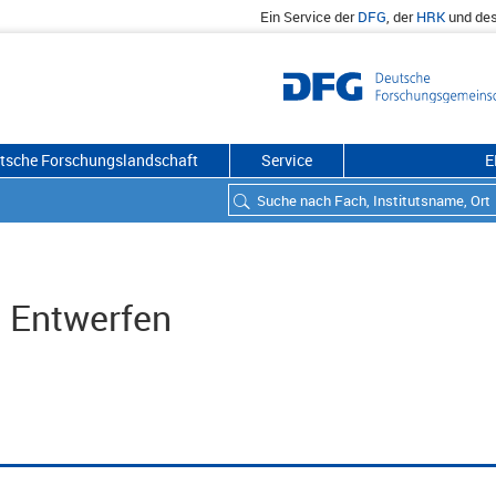
Ein Service der
DFG
, der
HRK
und de
utsche Forschungslandschaft
Service
E
s Entwerfen