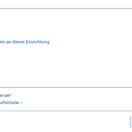
n an dieser Einrichtung
e sie?
urformular