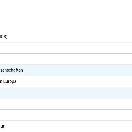
ICS)
ssenschaften
 in Europa
tur