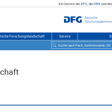
Ein Service der
DFG
, der
HRK
und de
utsche Forschungslandschaft
Service
E
schaft