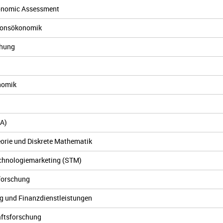
conomic Assessment
tionsökonomik
chung
onomik
DA)
eorie und Diskrete Mathematik
echnologiemarketing (STM)
forschung
g und Finanzdienstleistungen
aftsforschung