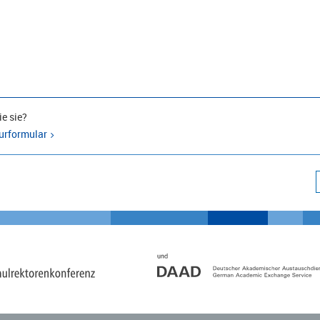
e sie?
urformular