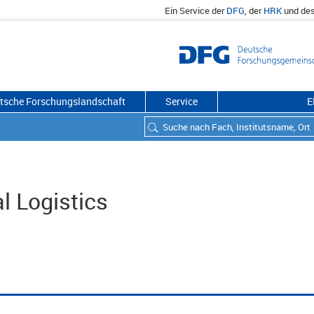
Ein Service der
DFG
, der
HRK
und de
utsche Forschungslandschaft
Service
E
l Logistics