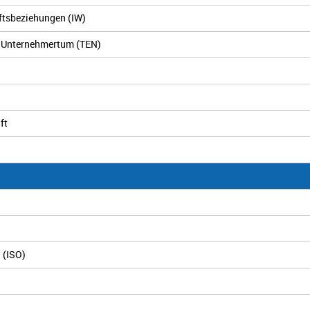
ftsbeziehungen (IW)
s Unternehmertum (TEN)
ft
 (ISO)