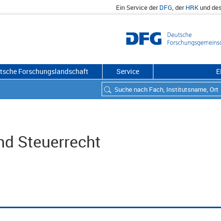
Ein Service der
DFG
, der
HRK
und de
utsche Forschungslandschaft
Service
E
und Steuerrecht