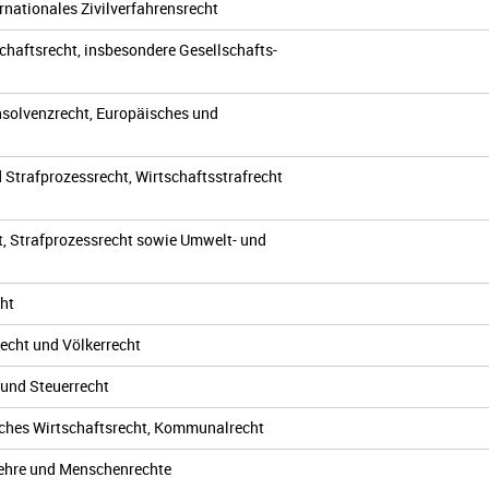
rnationales Zivilverfahrensrecht
schaftsrecht, insbesondere Gesellschafts-
Insolvenzrecht, Europäisches und
 Strafprozessrecht, Wirtschaftsstrafrecht
t, Strafprozessrecht sowie Umwelt- und
cht
recht und Völkerrecht
 und Steuerrecht
liches Wirtschaftsrecht, Kommunalrecht
slehre und Menschenrechte