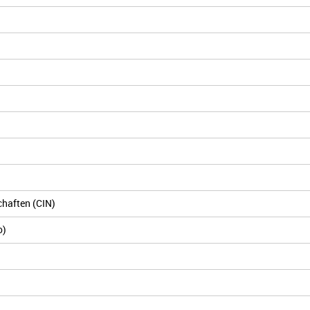
chaften (CIN)
o)