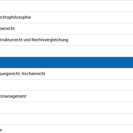
Rechtsphilosophie
berrecht
astrukturrecht und Rechtsvergleichung
sungsrecht, Kirchenrecht
sikomanagement
en