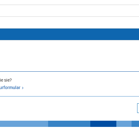
e sie?
urformular