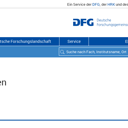
Ein Service der
DFG
, der
HRK
und de
utsche Forschungslandschaft
Service
E
en