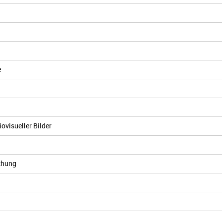
e
ovisueller Bilder
chung