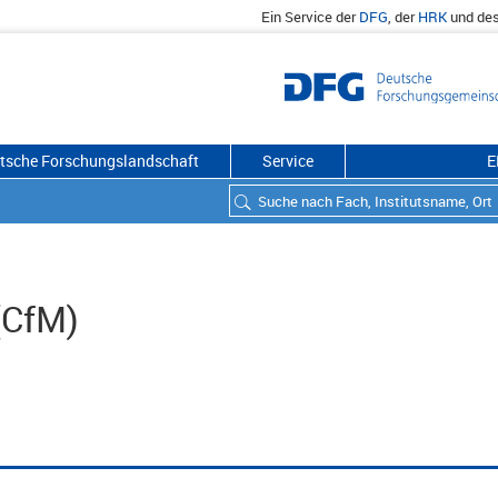
Ein Service der
DFG
, der
HRK
und de
utsche Forschungslandschaft
Service
E
(CfM)