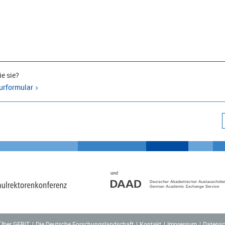
e sie?
urformular
Über GERiT
Die Deutsche Forschungslandschaft
Kontakt
Impressum
Datensc