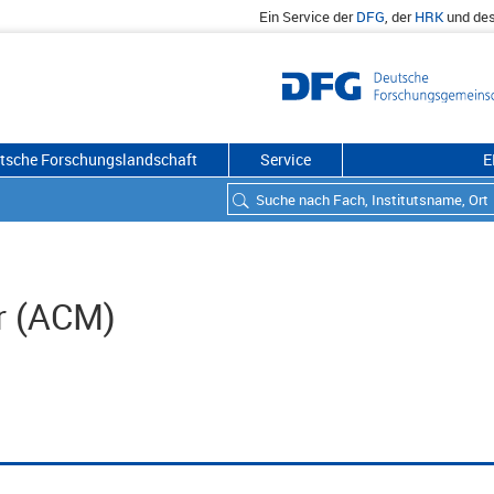
Ein Service der
DFG
, der
HRK
und de
utsche Forschungslandschaft
Service
E
r (ACM)