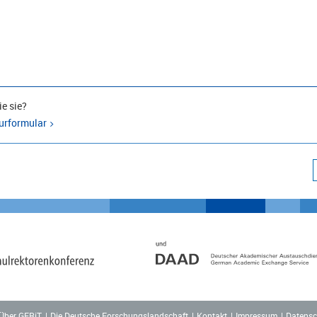
e sie?
urformular
Über GERiT
Die Deutsche Forschungslandschaft
Kontakt
Impressum
Datensc