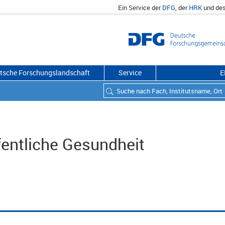
Ein Service der
DFG
, der
HRK
und de
utsche Forschungslandschaft
Service
E
ffentliche Gesundheit