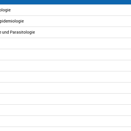
ologie
Epidemiologie
e und Parasitologie