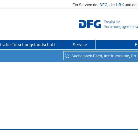
Ein Service der
DFG
, der
HRK
und de
utsche Forschungslandschaft
Service
E