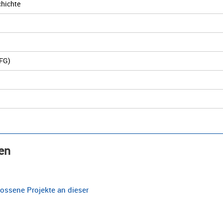
chichte
ZFG)
en
ossene Projekte an dieser