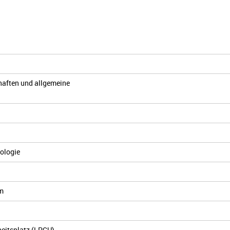
haften und allgemeine
n
ologie
lm
eitsplatz (LPCU)