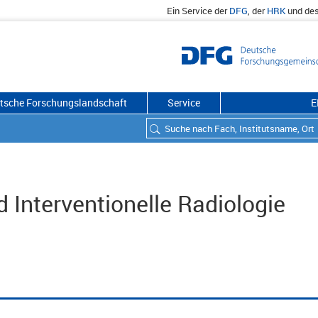
Ein Service der
DFG
, der
HRK
und de
utsche Forschungslandschaft
Service
E
d Interventionelle Radiologie