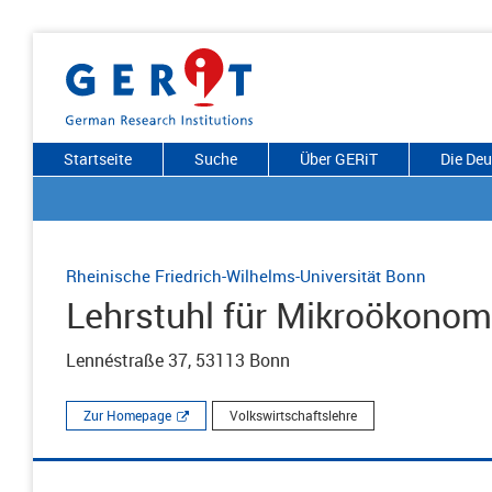
Startseite
Suche
Über GERiT
Die De
Rheinische Friedrich-Wilhelms-Universität Bonn
Lehrstuhl für Mikroökonomi
Lennéstraße 37, 53113 Bonn
Zur Homepage
Volkswirtschaftslehre