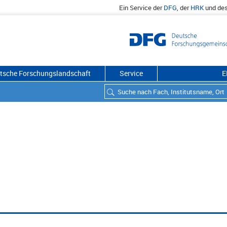
Ein Service der
DFG
, der
HRK
und de
utsche Forschungslandschaft
Service
E