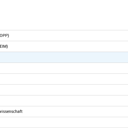
eOPP)
(EIM)
rwissenschaft