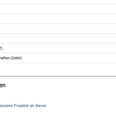
Z)
haften (ZeKK)
en
ossene Projekte an dieser