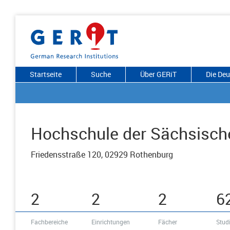
Startseite
Suche
Über GERiT
Die De
Hochschule der Sächsische
Friedensstraße 120, 02929 Rothenburg
2
2
2
6
Fachbereiche
Einrichtungen
Fächer
Stud