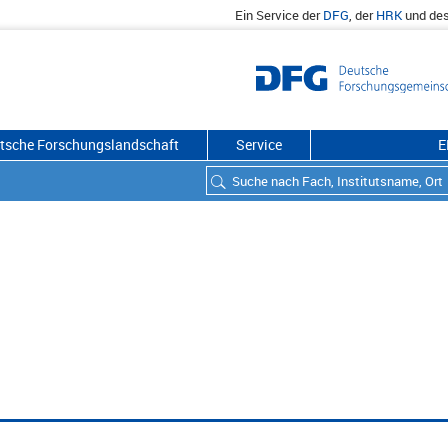
Ein Service der
DFG
, der
HRK
und de
utsche Forschungslandschaft
Service
E