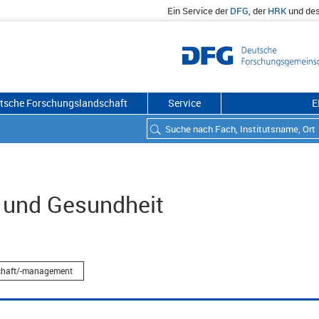
Ein Service der
DFG
, der
HRK
und de
utsche Forschungslandschaft
Service
E
t und Gesundheit
chaft/-management