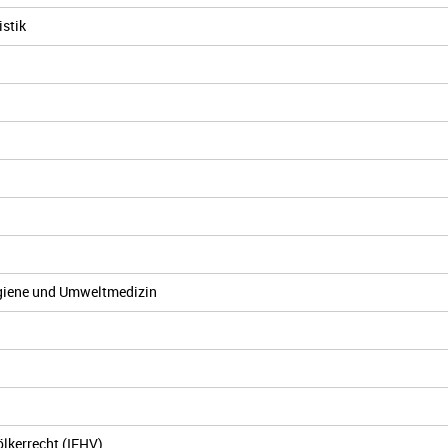
stik
hygiene und Umweltmedizin
ölkerrecht (IFHV)