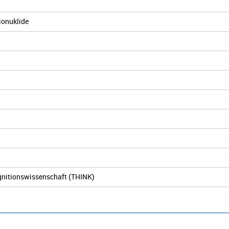
ionuklide
ognitionswissenschaft (THINK)