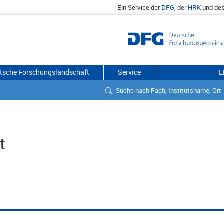
Ein Service der
DFG
, der
HRK
und de
utsche Forschungslandschaft
Service
E
t