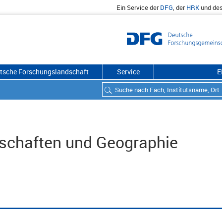
Ein Service der
DFG
, der
HRK
und de
utsche Forschungslandschaft
Service
E
schaften und Geographie