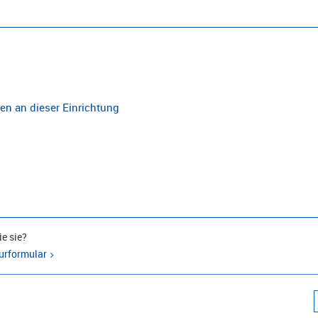
n an dieser Einrichtung
e sie?
urformular