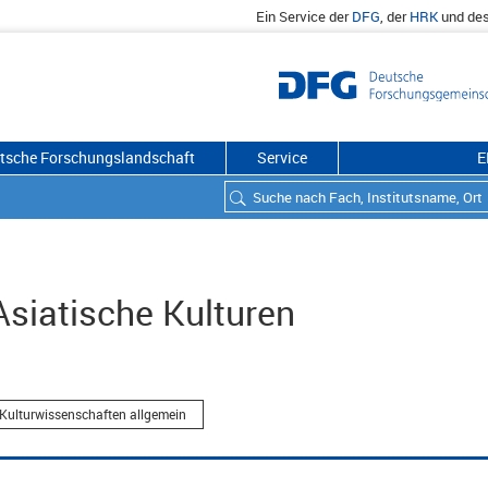
Ein Service der
DFG
, der
HRK
und de
utsche Forschungslandschaft
Service
E
Asiatische Kulturen
 Kulturwissenschaften allgemein